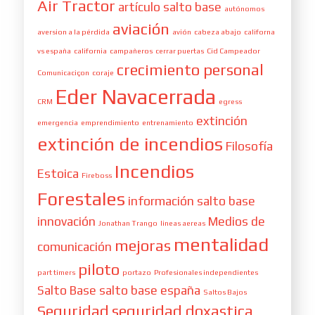
Air Tractor
artículo salto base
autónomos
aviación
aversion a la pérdida
avión
cabeza abajo
californa
vs españa
california
campañeros
cerrar puertas
Cid Campeador
crecimiento personal
Comunicaciçon
coraje
Eder Navacerrada
CRM
egress
extinción
emergencia
emprendimiento
entrenamiento
extinción de incendios
Filosofía
Incendios
Estoica
Fireboss
Forestales
información salto base
innovación
Medios de
Jonathan Trango
lineas aereas
mentalidad
mejoras
comunicación
piloto
part timers
portazo
Profesionales independientes
Salto Base
salto base españa
Saltos Bajos
Seguridad
seguridad doxastica